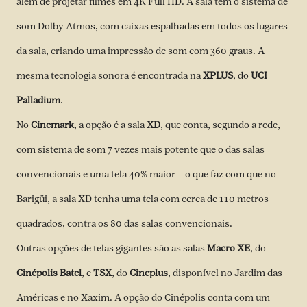
além de projetar filmes em 4K Full HD. A sala tem o sistema de
som Dolby Atmos, com caixas espalhadas em todos os lugares
da sala, criando uma impressão de som com 360 graus. A
mesma tecnologia sonora é encontrada na
XPLUS
, do
UCI
Palladium
.
No
Cinemark
, a opção é a sala
XD
, que conta, segundo a rede,
com sistema de som 7 vezes mais potente que o das salas
convencionais e uma tela 40% maior – o que faz com que no
Barigüi, a sala XD tenha uma tela com cerca de 110 metros
quadrados, contra os 80 das salas convencionais.
Outras opções de telas gigantes são as salas
Macro XE
, do
Cinépolis Batel
, e
TSX
, do
Cineplus
, disponível no Jardim das
Américas e no Xaxim. A opção do Cinépolis conta com um