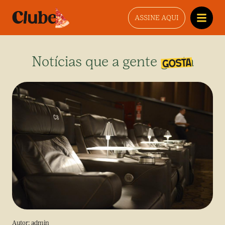
ASSINE AQUI
Notícias que a gente gosta
Autor:
admin