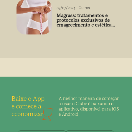
09/07/2024
-
Outros
Magrass: tratamentos e
protocolos exclusivos de
emagrecimento e estética
sem uso de medicamento
Baixe o App
A melhor maneira de
começar
a usar o Clube é
baixando o
e comece a
aplicativo,
disponível para iOS
economizar
e Android!