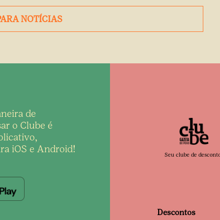
PARA NOTÍCIAS
neira de
ar o Clube é
licativo,
ra iOS e Android!
Seu clube de descont
Descontos