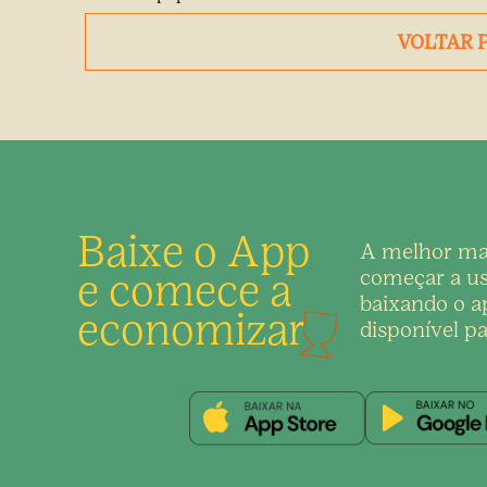
VOLTAR 
Baixe o App
A melhor ma
e comece a
começar a us
baixando o ap
economizar
disponível pa