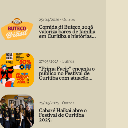
25/04/2026
-
Outros
Comida di Buteco 2026
valoriza bares de família
em Curitiba e histórias
que vão além do prato
27/03/2025
-
Outros
“Prima Facie” encanta o
público no Festival de
Curitiba com atuação
arrebatadora de Débora
Falabella
25/03/2025
-
Outros
Cabaré Haikai abre o
Festival de Curitiba
2025.