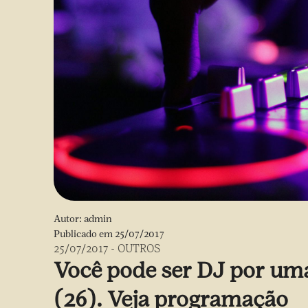
Autor:
admin
Publicado em
25/07/2017
25/07/2017
-
OUTROS
Você pode ser DJ por uma
(26). Veja programação