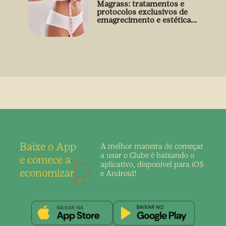
Magrass: tratamentos e
protocolos exclusivos de
emagrecimento e estética
sem uso de medicamento
Baixe o App
A melhor maneira de
começar
a usar o Clube é
baixando o
e comece a
aplicativo,
disponível para iOS
economizar
e Android!