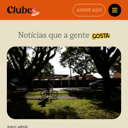
ASSINE AQUI
Notícias que a gente gosta
Autor:
admin