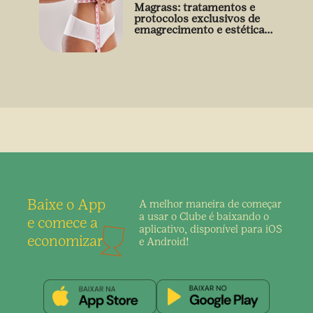
Magrass: tratamentos e
protocolos exclusivos de
emagrecimento e estética
sem uso de medicamento
Baixe o App
A melhor maneira de
começar
a usar o Clube é
baixando o
e comece a
aplicativo,
disponível para iOS
economizar
e Android!