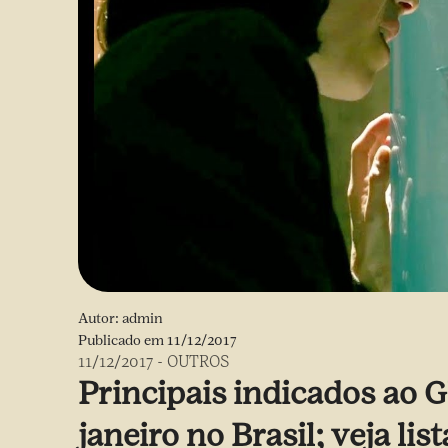
Autor:
admin
Publicado em
11/12/2017
11/12/2017
-
OUTROS
Principais indicados ao 
janeiro no Brasil; veja list