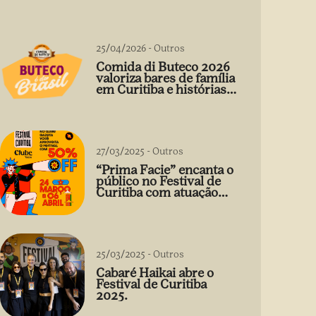
25/04/2026
-
Outros
Comida di Buteco 2026
valoriza bares de família
em Curitiba e histórias
que vão além do prato
27/03/2025
-
Outros
“Prima Facie” encanta o
público no Festival de
Curitiba com atuação
arrebatadora de Débora
Falabella
25/03/2025
-
Outros
Cabaré Haikai abre o
Festival de Curitiba
2025.