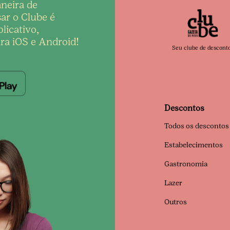
neira de
ar o Clube é
licativo,
ra iOS e Android!
Seu clube de descont
Descontos
Todos os descontos
Estabelecimentos
Gastronomia
Lazer
Outros