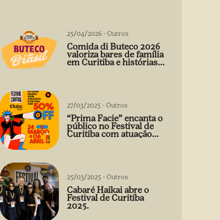
25/04/2026
-
Outros
Comida di Buteco 2026
valoriza bares de família
em Curitiba e histórias
que vão além do prato
27/03/2025
-
Outros
“Prima Facie” encanta o
público no Festival de
Curitiba com atuação
arrebatadora de Débora
Falabella
25/03/2025
-
Outros
Cabaré Haikai abre o
Festival de Curitiba
2025.