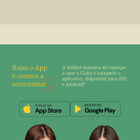
Baixe o App
A melhor maneira de
começar
a usar o Clube é
baixando o
e comece a
aplicativo,
disponível para iOS
economizar
e Android!