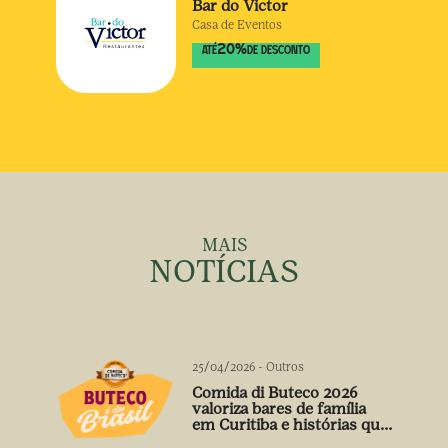
Bar do Victor
Casa de Eventos
20
%
ATÉ
DE DESCONTO
MAIS
NOTÍCIAS
25/04/2026
-
Outros
Comida di Buteco 2026
valoriza bares de família
em Curitiba e histórias que
vão além do prato