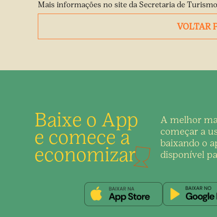
Mais informações no
site da Secretaria de Turismo
VOLTAR 
Baixe o App
A melhor ma
e comece a
começar a us
baixando o ap
economizar
disponível pa