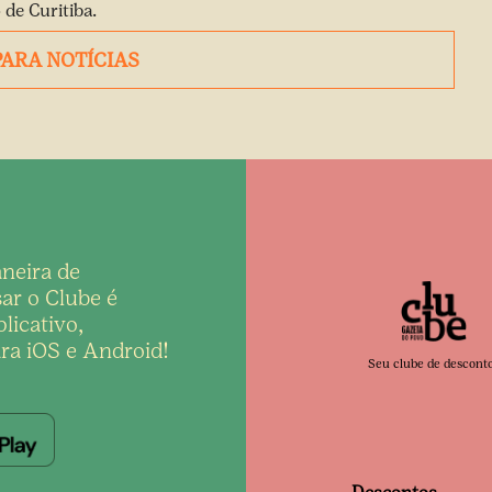
 de Curitiba
.
PARA NOTÍCIAS
neira de
ar o Clube é
licativo,
ra iOS e Android!
Seu clube de descont