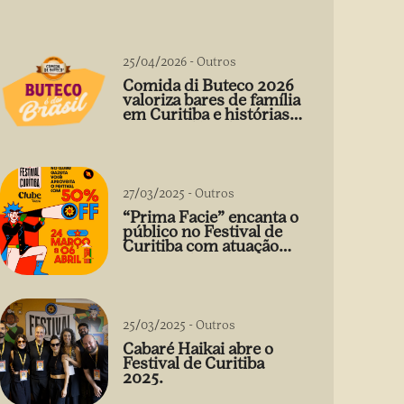
25/04/2026
-
Outros
Comida di Buteco 2026
valoriza bares de família
em Curitiba e histórias
que vão além do prato
27/03/2025
-
Outros
“Prima Facie” encanta o
público no Festival de
Curitiba com atuação
arrebatadora de Débora
Falabella
25/03/2025
-
Outros
Cabaré Haikai abre o
Festival de Curitiba
2025.