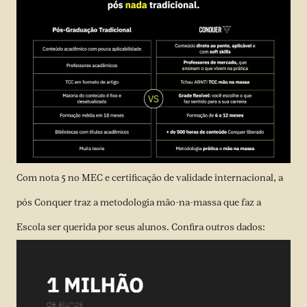
Com nota 5 no MEC e certificação de validade internacional, a
pós Conquer traz a metodologia mão-na-massa que faz a
Escola ser querida por seus alunos. Confira outros dados: