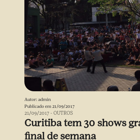
Autor:
admin
Publicado em
21/09/2017
21/09/2017
-
OUTROS
Curitiba tem 30 shows gra
final de semana