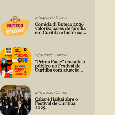
25/04/2026
-
Outros
Comida di Buteco 2026
valoriza bares de família
em Curitiba e histórias
que vão além do prato
27/03/2025
-
Outros
“Prima Facie” encanta o
público no Festival de
Curitiba com atuação
arrebatadora de Débora
Falabella
25/03/2025
-
Outros
Cabaré Haikai abre o
Festival de Curitiba
2025.