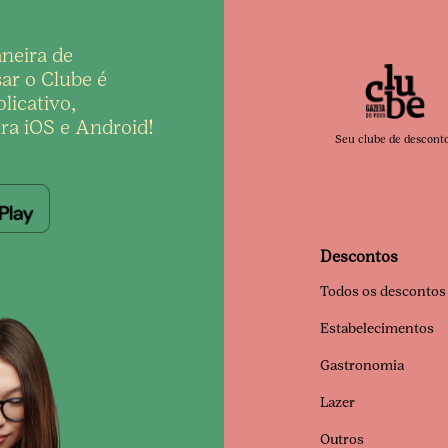
neira de
ar o Clube é
licativo,
ra iOS e Android!
Seu clube de descont
Descontos
Todos os descontos
Estabelecimentos
Gastronomia
Lazer
Outros