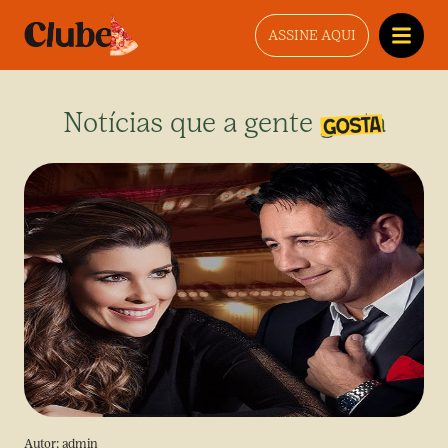
ASSINE AQUI
Notícias que a gente gosta
Autor:
admin