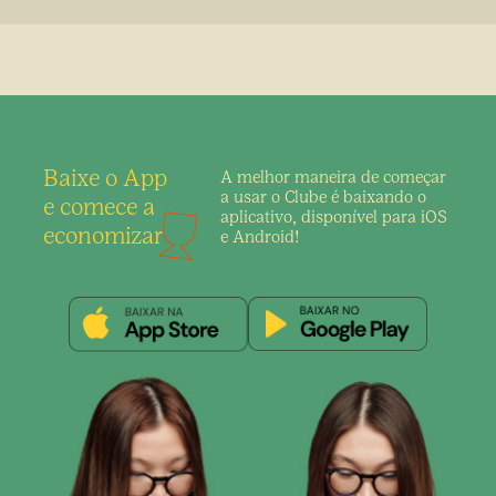
Baixe o App
A melhor maneira de
começar
a usar o Clube é
baixando o
e comece a
aplicativo,
disponível para iOS
economizar
e Android!