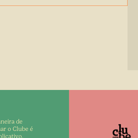
neira de
ar o Clube é
licativo,