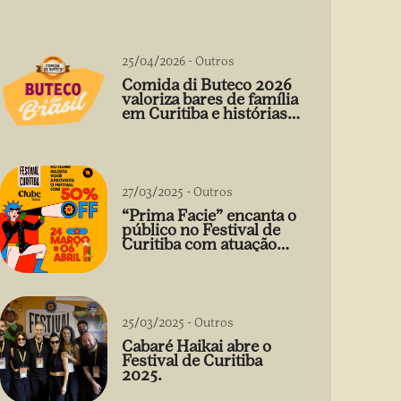
25/04/2026
-
Outros
Comida di Buteco 2026
valoriza bares de família
em Curitiba e histórias
que vão além do prato
27/03/2025
-
Outros
“Prima Facie” encanta o
público no Festival de
Curitiba com atuação
arrebatadora de Débora
Falabella
25/03/2025
-
Outros
Cabaré Haikai abre o
Festival de Curitiba
2025.