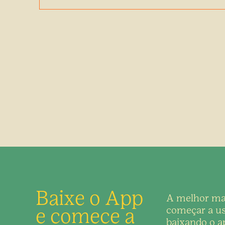
Baixe o App
A melhor ma
e comece a
começar a us
baixando o ap