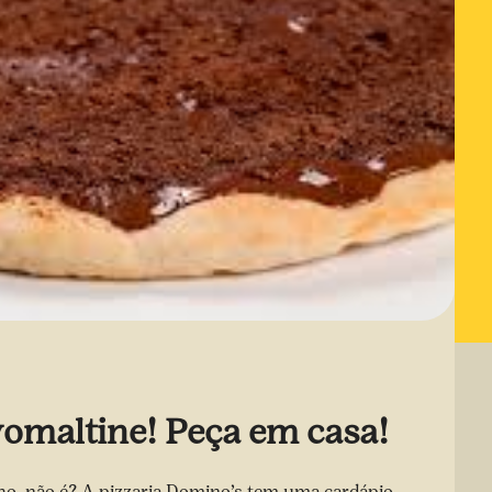
omaltine! Peça em casa!
o, não é? A pizzaria Domino’s tem uma cardápio