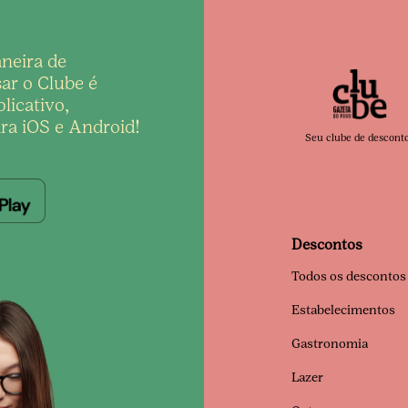
neira de
ar o Clube é
licativo,
ra iOS e Android!
Seu clube de descont
Descontos
Todos os descontos
Estabelecimentos
Gastronomia
Lazer