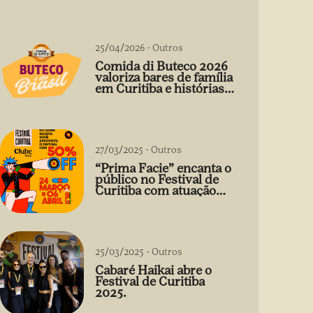
25/04/2026
-
Outros
Comida di Buteco 2026
valoriza bares de família
em Curitiba e histórias
que vão além do prato
27/03/2025
-
Outros
“Prima Facie” encanta o
público no Festival de
Curitiba com atuação
arrebatadora de Débora
Falabella
25/03/2025
-
Outros
Cabaré Haikai abre o
Festival de Curitiba
2025.