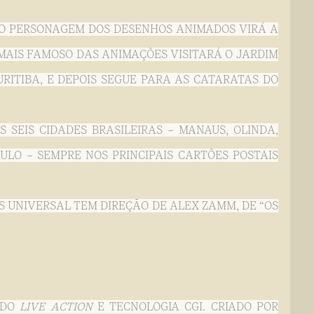
CO PERSONAGEM DOS DESENHOS ANIMADOS VIRÁ A
 MAIS FAMOSO DAS ANIMAÇÕES VISITARÁ O JARDIM
RITIBA, E DEPOIS SEGUE PARA AS CATARATAS DO
 SEIS CIDADES BRASILEIRAS – MANAUS, OLINDA,
AULO – SEMPRE NOS PRINCIPAIS CARTÕES POSTAIS
S UNIVERSAL TEM DIREÇÃO DE ALEX ZAMM, DE “OS
NDO
LIVE ACTION
E TECNOLOGIA CGI. CRIADO POR