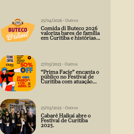
25/04/2026
-
Outros
Comida di Buteco 2026
valoriza bares de família
em Curitiba e histórias
que vão além do prato
27/03/2025
-
Outros
“Prima Facie” encanta o
público no Festival de
Curitiba com atuação
arrebatadora de Débora
Falabella
25/03/2025
-
Outros
Cabaré Haikai abre o
Festival de Curitiba
2025.