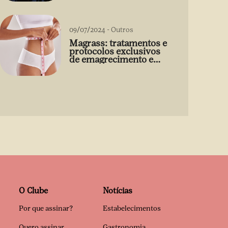
09/07/2024
-
Outros
Magrass: tratamentos e
protocolos exclusivos
de emagrecimento e
estética sem uso de
medicamento
O Clube
Notícias
Por que assinar?
Estabelecimentos
Quero assinar
Gastronomia