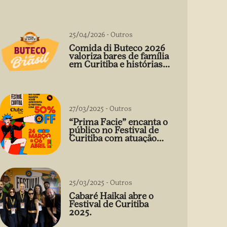
25/04/2026
-
Outros
Comida di Buteco 2026
valoriza bares de família
em Curitiba e histórias
que vão além do prato
27/03/2025
-
Outros
“Prima Facie” encanta o
público no Festival de
Curitiba com atuação
arrebatadora de Débora
Falabella
25/03/2025
-
Outros
Cabaré Haikai abre o
Festival de Curitiba
2025.