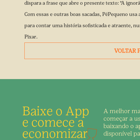
dispara a frase que abre o presente texto: "A ignor
Com essas e outras boas sacadas, PéPequeno usa a
para contar uma história sofisticada e atraente, 
Pixar.
VOLTAR 
Baixe o App
A melhor ma
e comece a
começar a us
baixando o ap
economizar
disponível pa