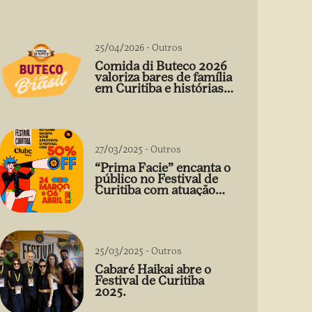
25/04/2026
-
Outros
Comida di Buteco 2026
valoriza bares de família
em Curitiba e histórias
que vão além do prato
27/03/2025
-
Outros
“Prima Facie” encanta o
público no Festival de
Curitiba com atuação
arrebatadora de Débora
Falabella
25/03/2025
-
Outros
Cabaré Haikai abre o
Festival de Curitiba
2025.