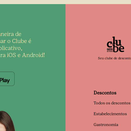
neira de
ar o Clube é
licativo,
ra iOS e Android!
Seu clube de descont
Descontos
Todos os descontos
Estabelecimentos
Gastronomia