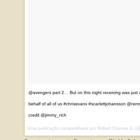
@avengers part 2… But on this night receiving was jus
behalf of all of us #chrisevans #scarlettjohansson @r
credit @jimmy_rich
Uma publicação compartilhada por
Robert Downey Jr.
(@