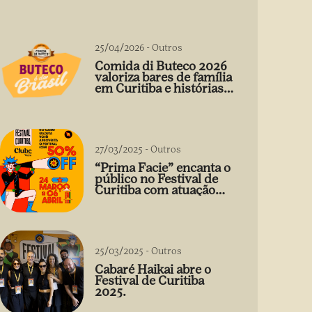
25/04/2026
-
Outros
Comida di Buteco 2026
valoriza bares de família
em Curitiba e histórias
que vão além do prato
27/03/2025
-
Outros
“Prima Facie” encanta o
público no Festival de
Curitiba com atuação
arrebatadora de Débora
Falabella
25/03/2025
-
Outros
Cabaré Haikai abre o
Festival de Curitiba
2025.