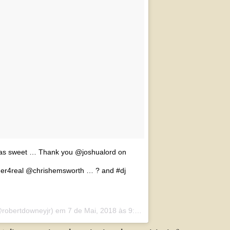
t as sweet … Thank you @joshualord on
enner4real @chrishemsworth … ? and #dj
robertdowneyjr) em
7 de Mai, 2018 às 9:04 PDT