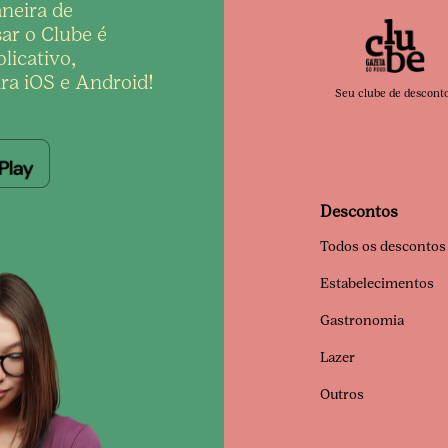
neira de
ar o Clube é
licativo,
ra iOS e Android!
Seu clube de descont
Descontos
Todos os descontos
Estabelecimentos
Gastronomia
Lazer
Outros