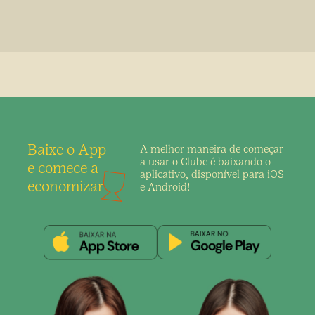
Baixe o App
A melhor maneira de
começar
a usar o Clube é
baixando o
e comece a
aplicativo,
disponível para iOS
economizar
e Android!