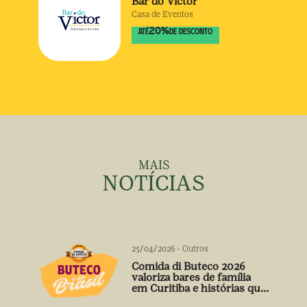
Bar do Victor
Casa de Eventos
20
%
ATÉ
DE DESCONTO
MAIS
NOTÍCIAS
25/04/2026
-
Outros
Comida di Buteco 2026
valoriza bares de família
em Curitiba e histórias que
vão além do prato