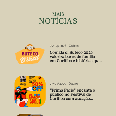
MAIS
NOTÍCIAS
25/04/2026
-
Outros
Comida di Buteco 2026
valoriza bares de família
em Curitiba e histórias que
vão além do prato
27/03/2025
-
Outros
“Prima Facie” encanta o
público no Festival de
Curitiba com atuação
arrebatadora de Débora
Falabella