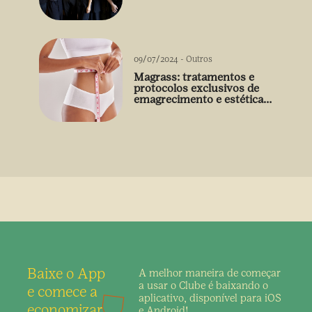
09/07/2024
-
Outros
Magrass: tratamentos e
protocolos exclusivos de
emagrecimento e estética
sem uso de medicamento
Baixe o App
A melhor maneira de
começar
a usar o Clube é
baixando o
e comece a
aplicativo,
disponível para iOS
economizar
e Android!