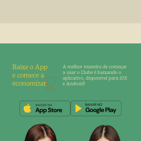
Baixe o App
A melhor maneira de
começar
a usar o Clube é
baixando o
e comece a
aplicativo,
disponível para iOS
economizar
e Android!