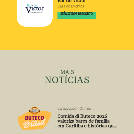
Bar do Victor
Casa de Eventos
20
%
ATÉ
DE DESCONTO
MAIS
NOTÍCIAS
25/04/2026
-
Outros
Comida di Buteco 2026
valoriza bares de família
em Curitiba e histórias que
vão além do prato