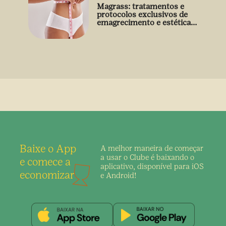
Magrass: tratamentos e
protocolos exclusivos de
emagrecimento e estética
sem uso de medicamento
Baixe o App
A melhor maneira de
começar
a usar o Clube é
baixando o
e comece a
aplicativo,
disponível para iOS
economizar
e Android!