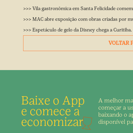
>>>
Vila gastronômica em Santa Felicidade comem
>>>
MAC abre exposição com obras criadas por m
>>>
Espetáculo de gelo da Disney chega a Curitiba.
VOLTAR 
Baixe o App
A melhor ma
e comece a
começar a us
baixando o ap
economizar
disponível pa