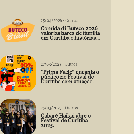
25/04/2026
-
Outros
Comida di Buteco 2026
valoriza bares de família
em Curitiba e histórias
que vão além do prato
27/03/2025
-
Outros
“Prima Facie” encanta o
público no Festival de
Curitiba com atuação
arrebatadora de Débora
Falabella
25/03/2025
-
Outros
Cabaré Haikai abre o
Festival de Curitiba
2025.