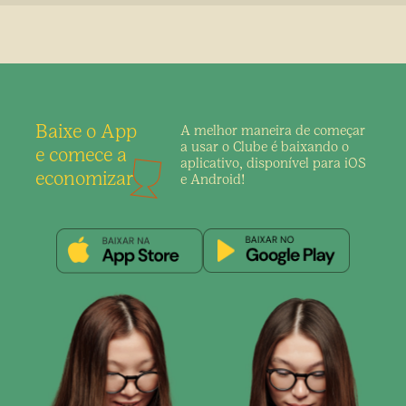
Baixe o App
A melhor maneira de
começar
a usar o Clube é
baixando o
e comece a
aplicativo,
disponível para iOS
economizar
e Android!