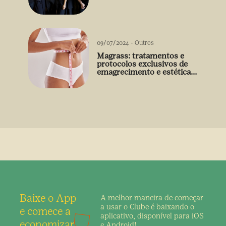
09/07/2024
-
Outros
Magrass: tratamentos e
protocolos exclusivos de
emagrecimento e estética
sem uso de medicamento
Baixe o App
A melhor maneira de
começar
a usar o Clube é
baixando o
e comece a
aplicativo,
disponível para iOS
economizar
e Android!