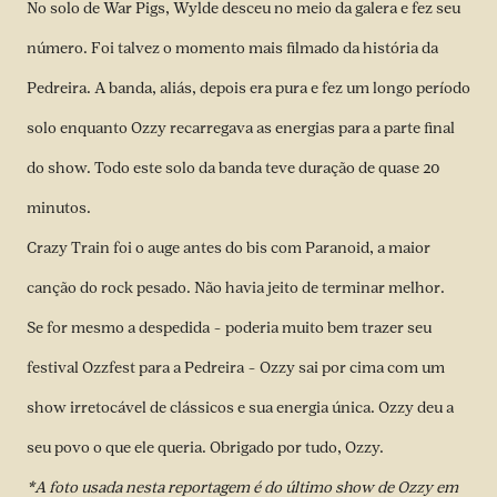
No solo de War Pigs, Wylde desceu no meio da galera e fez seu
número. Foi talvez o momento mais filmado da história da
Pedreira. A banda, aliás, depois era pura e fez um longo período
solo enquanto Ozzy recarregava as energias para a parte final
do show. Todo este solo da banda teve duração de quase 20
minutos.
Crazy Train foi o auge antes do bis com Paranoid, a maior
canção do rock pesado. Não havia jeito de terminar melhor.
Se for mesmo a despedida – poderia muito bem trazer seu
festival Ozzfest para a Pedreira – Ozzy sai por cima com um
show irretocável de clássicos e sua energia única. Ozzy deu a
seu povo o que ele queria. Obrigado por tudo, Ozzy.
*A foto usada nesta reportagem é do último show de Ozzy em