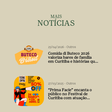
MAIS
NOTÍCIAS
25/04/2026
-
Outros
Comida di Buteco 2026
valoriza bares de família
em Curitiba e histórias que
vão além do prato
27/03/2025
-
Outros
“Prima Facie” encanta o
público no Festival de
Curitiba com atuação
arrebatadora de Débora
Falabella