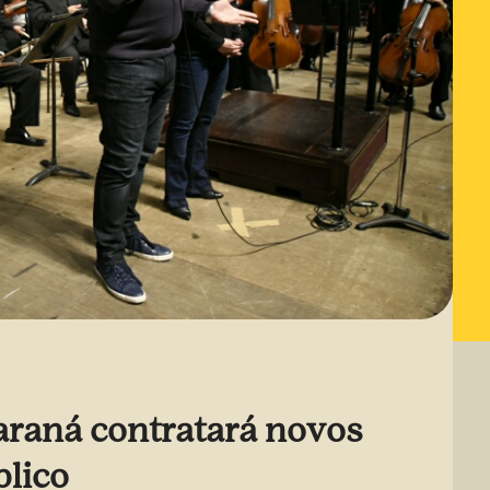
araná contratará novos
lico