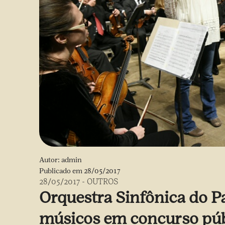
Autor:
admin
Publicado em
28/05/2017
28/05/2017
-
OUTROS
Orquestra Sinfônica do P
músicos em concurso púb