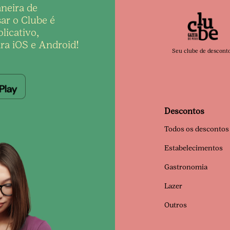
neira de
ar o Clube é
licativo,
ra iOS e Android!
Seu clube de descont
Descontos
Todos os descontos
Estabelecimentos
Gastronomia
Lazer
Outros