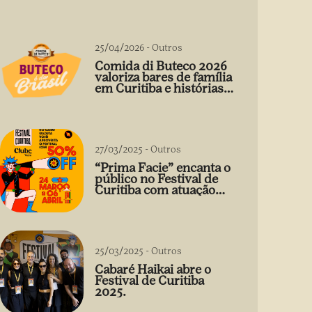
25/04/2026
-
Outros
Comida di Buteco 2026
valoriza bares de família
em Curitiba e histórias
que vão além do prato
27/03/2025
-
Outros
“Prima Facie” encanta o
público no Festival de
Curitiba com atuação
arrebatadora de Débora
Falabella
25/03/2025
-
Outros
Cabaré Haikai abre o
Festival de Curitiba
2025.