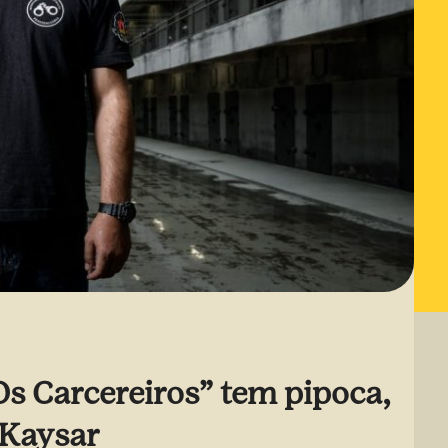
“Os Carcereiros” tem pipoca,
r Kaysar