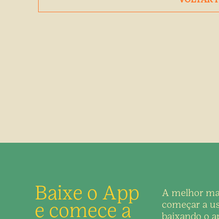
Baixe o App
A melhor ma
e comece a
começar a us
baixando o ap