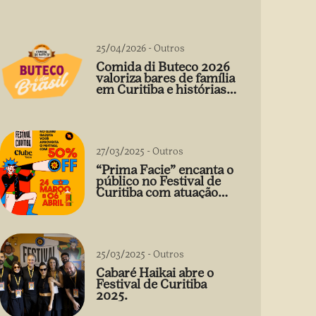
25/04/2026
-
Outros
Comida di Buteco 2026
valoriza bares de família
em Curitiba e histórias
que vão além do prato
27/03/2025
-
Outros
“Prima Facie” encanta o
público no Festival de
Curitiba com atuação
arrebatadora de Débora
Falabella
25/03/2025
-
Outros
Cabaré Haikai abre o
Festival de Curitiba
2025.