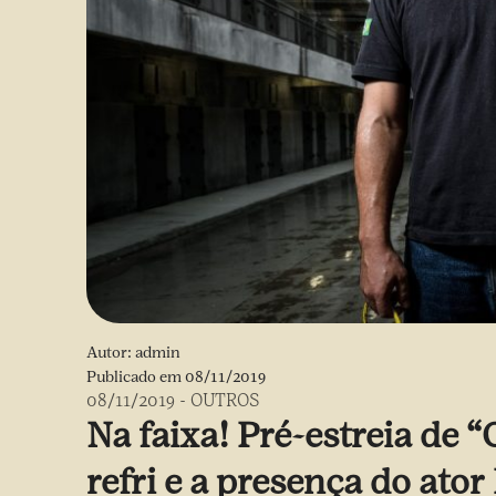
Autor:
admin
Publicado em
08/11/2019
08/11/2019
-
OUTROS
Na faixa! Pré-estreia de 
refri e a presença do ato