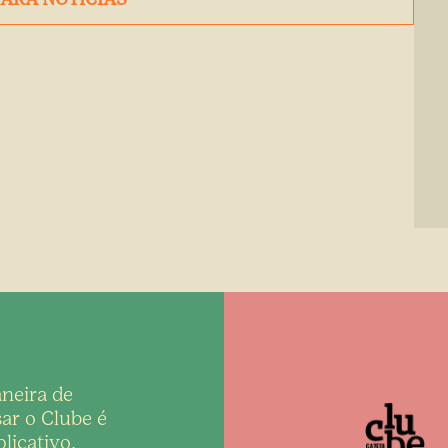
neira de
ar o Clube é
licativo,