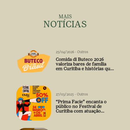
MAIS
NOTÍCIAS
25/04/2026
-
Outros
Comida di Buteco 2026
valoriza bares de família
em Curitiba e histórias que
vão além do prato
27/03/2025
-
Outros
“Prima Facie” encanta o
público no Festival de
Curitiba com atuação
arrebatadora de Débora
Falabella