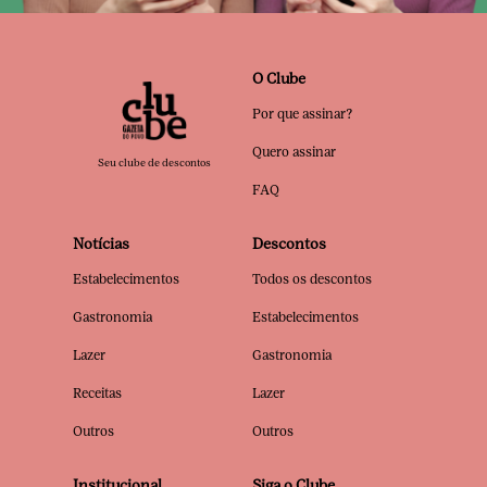
O Clube
Por que assinar?
Quero assinar
Seu clube de descontos
FAQ
Notícias
Descontos
Estabelecimentos
Todos os descontos
Gastronomia
Estabelecimentos
Lazer
Gastronomia
Receitas
Lazer
Outros
Outros
Institucional
Siga o Clube