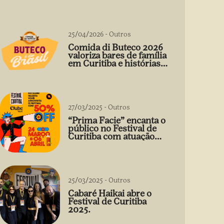
25/04/2026
-
Outros
Comida di Buteco 2026
valoriza bares de família
em Curitiba e histórias
que vão além do prato
27/03/2025
-
Outros
“Prima Facie” encanta o
público no Festival de
Curitiba com atuação
arrebatadora de Débora
Falabella
25/03/2025
-
Outros
Cabaré Haikai abre o
Festival de Curitiba
2025.