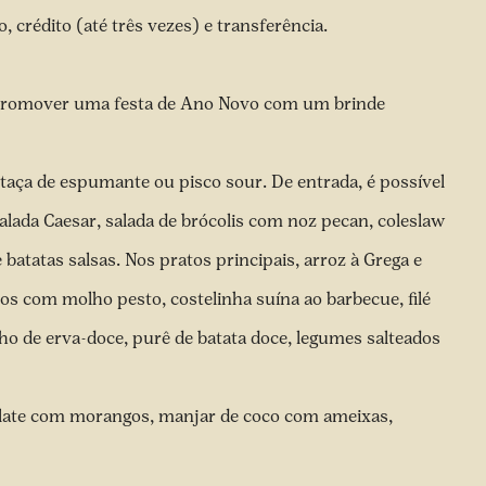
 crédito (até três vezes) e transferência.
ai promover uma festa de Ano Novo com um brinde
ça de espumante ou pisco sour. De entrada, é possível
lada Caesar, salada de brócolis com noz pecan, coleslaw
batatas salsas. Nos pratos principais, arroz à Grega e
ijos com molho pesto, costelinha suína ao barbecue, filé
o de erva-doce, purê de batata doce, legumes salteados
olate com morangos, manjar de coco com ameixas,