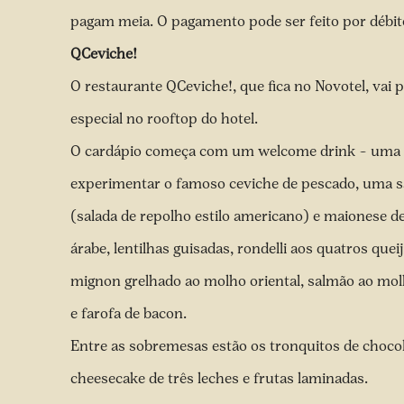
pagam meia. O pagamento pode ser feito por débito,
QCeviche!
O restaurante QCeviche!, que fica no Novotel, v
especial no rooftop do hotel.
O cardápio começa com um welcome drink – uma ta
experimentar o famoso ceviche de pescado, uma sa
(salada de repolho estilo americano) e maionese de 
árabe, lentilhas guisadas, rondelli aos quatros que
mignon grelhado ao molho oriental, salmão ao molh
e farofa de bacon.
Entre as sobremesas estão os tronquitos de choc
cheesecake de três leches e frutas laminadas.