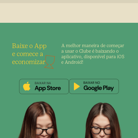
Baixe o App
A melhor maneira de
começar
a usar o Clube é
baixando o
e comece a
aplicativo,
disponível para iOS
economizar
e Android!