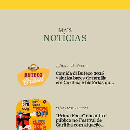
MAIS
NOTÍCIAS
25/04/2026
-
Outros
Comida di Buteco 2026
valoriza bares de família
em Curitiba e histórias que
vão além do prato
27/03/2025
-
Outros
“Prima Facie” encanta o
público no Festival de
Curitiba com atuação
arrebatadora de Débora