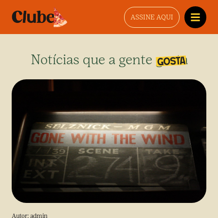
ASSINE AQUI
Notícias que a gente gosta
Autor:
admin