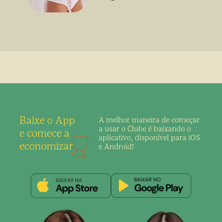
sem uso de medicamento
Baixe o App
A melhor maneira de
começar
a usar o Clube é
baixando o
e comece a
aplicativo,
disponível para iOS
economizar
e Android!