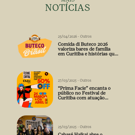
NOTÍCIAS
25/04/2026
-
Outros
Comida di Buteco 2026
valoriza bares de família
em Curitiba e histórias que
vão além do prato
27/03/2025
-
Outros
“Prima Facie” encanta o
público no Festival de
Curitiba com atuação
arrebatadora de Débora
Falabella
25/03/2025
-
Outros
Cabaré Haikai abre o