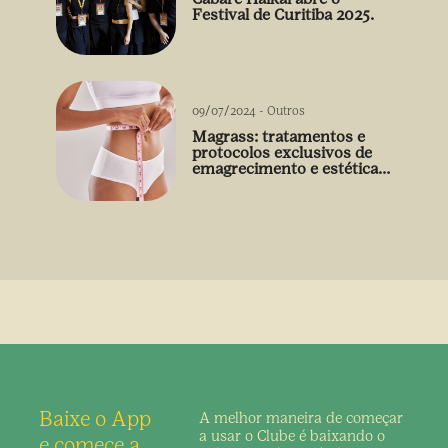
Festival de Curitiba 2025.
09/07/2024
-
Outros
Magrass: tratamentos e
protocolos exclusivos de
emagrecimento e estética
sem uso de medicamento
Baixe o App
A melhor maneira de
começar
a usar o Clube é
baixando o
e comece a