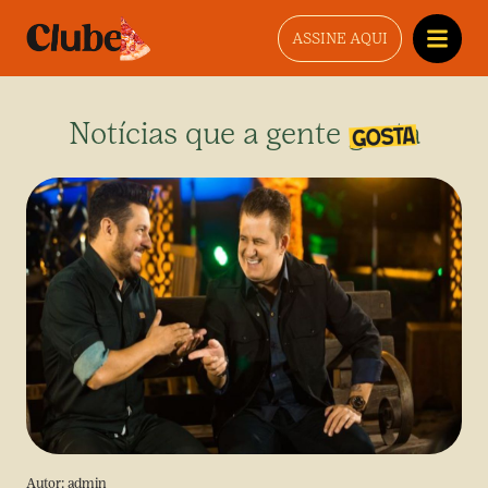
ASSINE AQUI
Notícias que a gente gosta
Autor:
admin