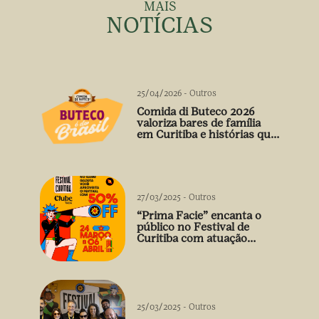
MAIS
NOTÍCIAS
25/04/2026
-
Outros
Comida di Buteco 2026
valoriza bares de família
em Curitiba e histórias que
vão além do prato
27/03/2025
-
Outros
“Prima Facie” encanta o
público no Festival de
Curitiba com atuação
arrebatadora de Débora
Falabella
25/03/2025
-
Outros