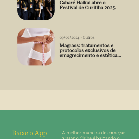
Cabaré Haikai abre o
Festival de Curitiba 2025.
09/07/2024
-
Outros
Magrass: tratamentos e
protocolos exclusivos de
emagrecimento e estética
sem uso de medicamento
Baixe o App
A melhor maneira de
começar
a usar o Clube é
baixando o