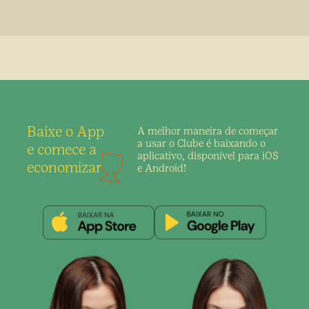
Baixe o App
A melhor maneira de
começar
a usar o Clube é
baixando o
e comece a
aplicativo,
disponível para iOS
economizar
e Android!