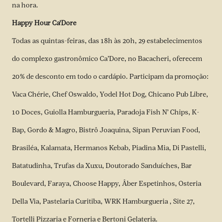
na hora.
Happy Hour Ca'Dore
Todas as quintas-feiras, das 18h às 20h, 29 estabelecimentos
do complexo gastronômico Ca’Dore, no Bacacheri, oferecem
20% de desconto em todo o cardápio. Participam da promoção:
Vaca Chérie, Chef Oswaldo, Yodel Hot Dog, Chicano Pub Libre,
10 Doces, Guiolla Hamburgueria, Paradoja Fish N’ Chips, K-
Bap, Gordo & Magro, Bistrô Joaquina, Sipan Peruvian Food,
Brasiléa, Kalamata, Hermanos Kebab, Piadina Mia, Di Pastelli,
Batatudinha, Trufas da Xuxu, Doutorado Sanduíches, Bar
Boulevard, Faraya, Choose Happy, Âber Espetinhos, Osteria
Della Via, Pastelaria Curitiba, WRK Hamburgueria , Site 27,
Tortelli Pizzaria e Forneria e Bertoni Gelateria.