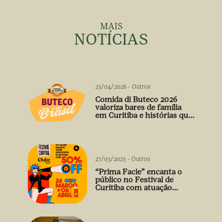
MAIS
NOTÍCIAS
25/04/2026
-
Outros
Comida di Buteco 2026
valoriza bares de família
em Curitiba e histórias que
vão além do prato
27/03/2025
-
Outros
“Prima Facie” encanta o
público no Festival de
Curitiba com atuação
arrebatadora de Débora
Falabella