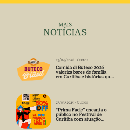
MAIS
NOTÍCIAS
25/04/2026
-
Outros
Comida di Buteco 2026
valoriza bares de família
em Curitiba e histórias que
vão além do prato
27/03/2025
-
Outros
“Prima Facie” encanta o
público no Festival de
Curitiba com atuação
arrebatadora de Débora
Falabella