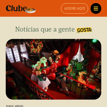
ASSINE AQUI
Notícias que a gente gosta
Autor:
admin