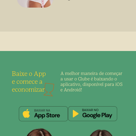
sem uso de medicamento
Baixe o App
A melhor maneira de
começar
a usar o Clube é
baixando o
e comece a
aplicativo,
disponível para iOS
economizar
e Android!