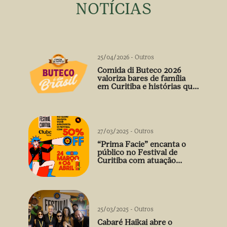
NOTÍCIAS
25/04/2026
-
Outros
Comida di Buteco 2026
valoriza bares de família
em Curitiba e histórias que
vão além do prato
27/03/2025
-
Outros
“Prima Facie” encanta o
público no Festival de
Curitiba com atuação
arrebatadora de Débora
Falabella
25/03/2025
-
Outros
Cabaré Haikai abre o