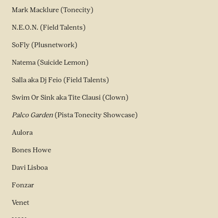
Mark Macklure (Tonecity)
N.E.O.N. (Field Talents)
SoFly (Plusnetwork)
Natema (Suicide Lemon)
Salla aka Dj Feio (Field Talents)
Swim Or Sink aka Tite Clausi (Clown)
Palco Garden
(Pista Tonecity Showcase)
Aulora
Bones Howe
Davi Lisboa
Fonzar
Venet