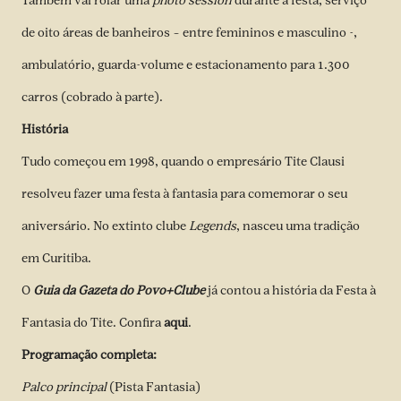
Também vai rolar uma
photo session
durante a festa, serviço
de oito áreas de banheiros – entre femininos e masculino -,
ambulatório, guarda-volume e estacionamento para 1.300
carros (cobrado à parte).
História
Tudo começou em 1998, quando o empresário Tite Clausi
resolveu fazer uma festa à fantasia para comemorar o seu
aniversário. No extinto clube
Legends
, nasceu uma tradição
em Curitiba.
O
Guia da Gazeta do Povo+Clube
já contou a história da Festa à
Fantasia do Tite. Confira
aqui
.
Programação completa:
Palco principal
(Pista Fantasia)