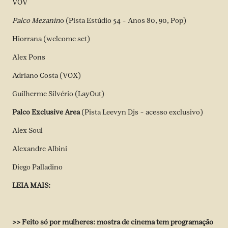
VOV
Palco Mezanin
o (Pista Estúdio 54 – Anos 80, 90, Pop)
Hiorrana (welcome set)
Alex Pons
Adriano Costa (VOX)
Guilherme Silvério (LayOut)
Palco Exclusive Area
(Pista Leevyn Djs – acesso exclusivo)
Alex Soul
Alexandre Albini
Diego Palladino
LEIA MAIS:
>> Feito só por mulheres: mostra de cinema tem programação