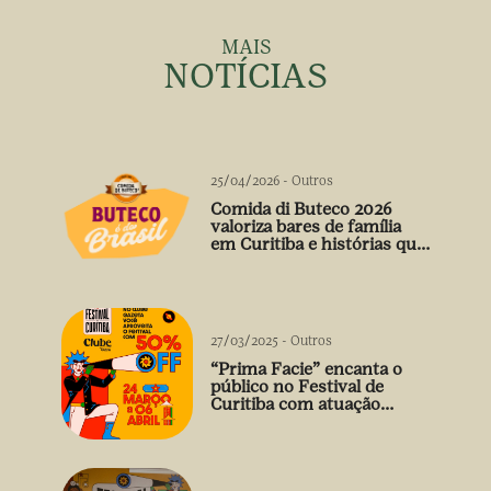
MAIS
NOTÍCIAS
25/04/2026
-
Outros
Comida di Buteco 2026
valoriza bares de família
em Curitiba e histórias que
vão além do prato
27/03/2025
-
Outros
“Prima Facie” encanta o
público no Festival de
Curitiba com atuação
arrebatadora de Débora
Falabella