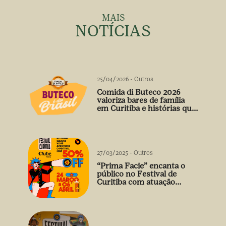
MAIS
NOTÍCIAS
25/04/2026
-
Outros
Comida di Buteco 2026
valoriza bares de família
em Curitiba e histórias que
vão além do prato
27/03/2025
-
Outros
“Prima Facie” encanta o
público no Festival de
Curitiba com atuação
arrebatadora de Débora
Falabella