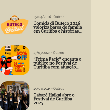
25/04/2026
-
Outros
Comida di Buteco 2026
valoriza bares de família
em Curitiba e histórias
que vão além do prato
27/03/2025
-
Outros
“Prima Facie” encanta o
público no Festival de
Curitiba com atuação
arrebatadora de Débora
Falabella
25/03/2025
-
Outros
Cabaré Haikai abre o
Festival de Curitiba
2025.