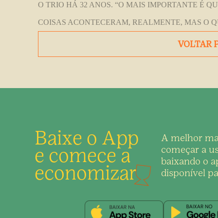
O TRIO HÁ 32 ANOS. “O MAIS IMPORTANTE É Q
COISAS ACONTECERAM, REALMENTE, MAS O QU
VOLTAR 
Baixe o App
A melhor ma
e comece a
começar a us
baixando o ap
economizar
disponível pa