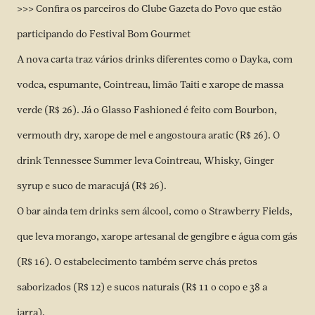
>>> Confira os parceiros do Clube Gazeta do Povo que estão
participando do Festival Bom Gourmet
A nova carta traz vários drinks diferentes como o Dayka, com
vodca, espumante, Cointreau, limão Taiti e xarope de massa
verde (R$ 26). Já o Glasso Fashioned é feito com Bourbon,
vermouth dry, xarope de mel e angostoura aratic (R$ 26). O
drink Tennessee Summer leva Cointreau, Whisky, Ginger
syrup e suco de maracujá (R$ 26).
O bar ainda tem drinks sem álcool, como o Strawberry Fields,
que leva morango, xarope artesanal de gengibre e água com gás
(R$ 16). O estabelecimento também serve chás pretos
saborizados (R$ 12) e sucos naturais (R$ 11 o copo e 38 a
jarra).