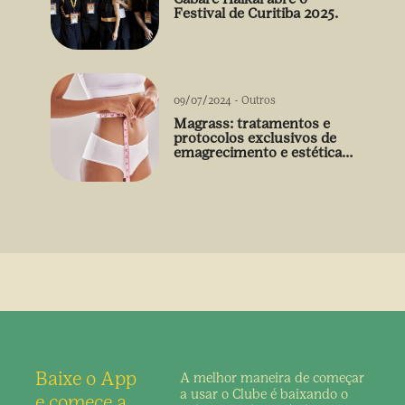
Festival de Curitiba 2025.
09/07/2024
-
Outros
Magrass: tratamentos e
protocolos exclusivos de
emagrecimento e estética
sem uso de medicamento
Baixe o App
A melhor maneira de
começar
a usar o Clube é
baixando o
e comece a