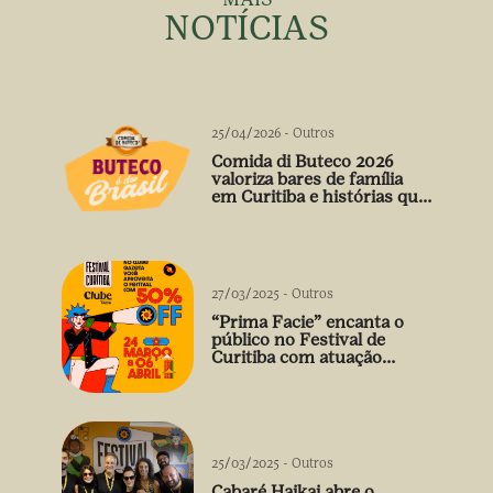
NOTÍCIAS
25/04/2026
-
Outros
Comida di Buteco 2026
valoriza bares de família
em Curitiba e histórias que
vão além do prato
27/03/2025
-
Outros
“Prima Facie” encanta o
público no Festival de
Curitiba com atuação
arrebatadora de Débora
Falabella
25/03/2025
-
Outros
Cabaré Haikai abre o