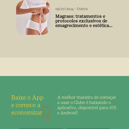
09/07/2024
-
Outros
Magrass: tratamentos e
protocolos exclusivos de
emagrecimento e estética
sem uso de medicamento
Baixe o App
A melhor maneira de
começar
a usar o Clube é
baixando o
e comece a
aplicativo,
disponível para iOS
economizar
e Android!