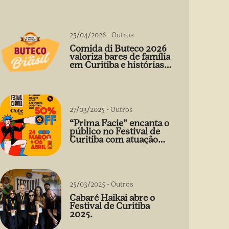
25/04/2026
-
Outros
Comida di Buteco 2026
valoriza bares de família
em Curitiba e histórias
que vão além do prato
27/03/2025
-
Outros
“Prima Facie” encanta o
público no Festival de
Curitiba com atuação
arrebatadora de Débora
Falabella
25/03/2025
-
Outros
Cabaré Haikai abre o
Festival de Curitiba
2025.