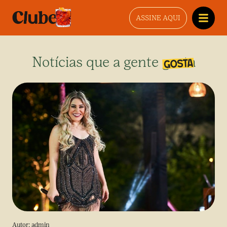
ASSINE AQUI
Notícias que a gente gosta
Autor:
admin