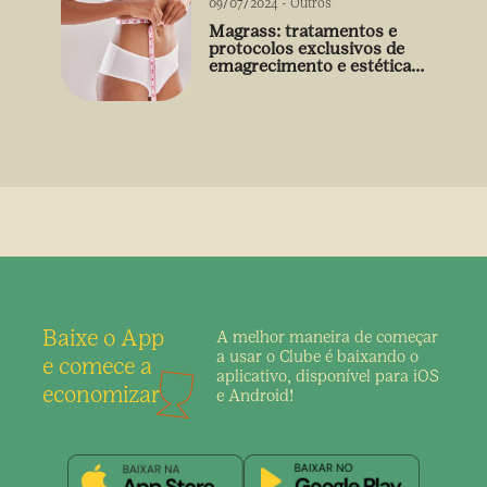
09/07/2024
-
Outros
Magrass: tratamentos e
protocolos exclusivos de
emagrecimento e estética
sem uso de medicamento
Baixe o App
A melhor maneira de
começar
a usar o Clube é
baixando o
e comece a
aplicativo,
disponível para iOS
economizar
e Android!