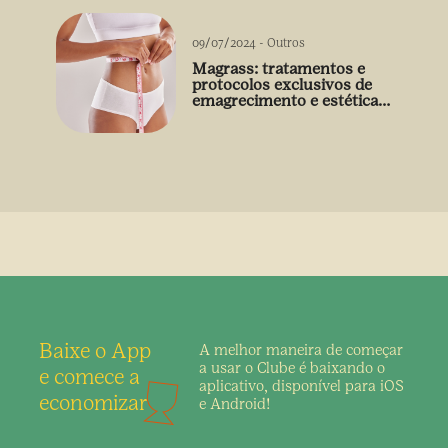
09/07/2024
-
Outros
Magrass: tratamentos e
protocolos exclusivos de
emagrecimento e estética
sem uso de medicamento
Baixe o App
A melhor maneira de
começar
a usar o Clube é
baixando o
e comece a
aplicativo,
disponível para iOS
economizar
e Android!